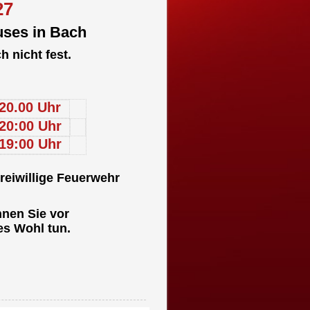
27
uses in Bach
 nicht fest.
20.00 Uhr
20:00 Uhr
19:00 Uhr
reiwillige Feuerwehr
nnen Sie vor
hes Wohl tun.