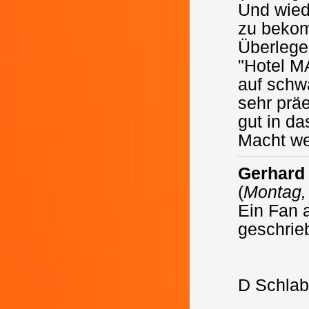
Und wied
zu bekom
Überlege
"Hotel M
auf schw
sehr präe
gut in d
Macht we
Gerhard
(
Montag,
Ein Fan a
geschrie
D Schla