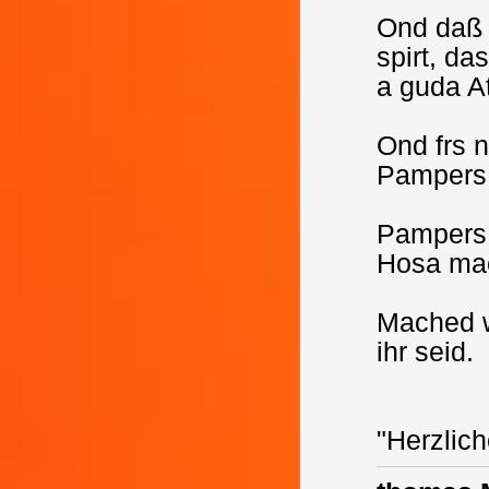
Ond daß i
spirt, d
a guda A
Ond frs 
Pampers 
Pampers 
Hosa ma
Mached w
ihr seid.
"Herzlic