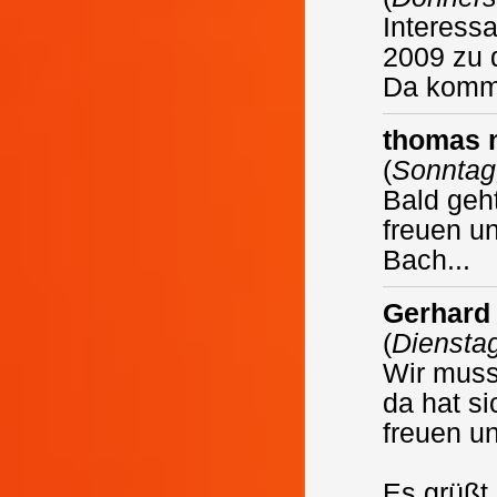
Interessa
2009 zu 
Da komme
thomas 
(
Sonntag
Bald geht
freuen u
Bach...
Gerhard
(
Dienstag
Wir muss
da hat s
freuen u
Es grüßt