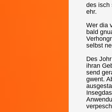
des isch
ehr.
Wer dia 
bald gnu
Verhongr
selbst n
Des Johr 
ihran Ge
send ger
gwent. A
ausgesta
Insegdas
Anwendun
verpesch