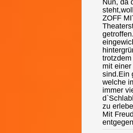
Nun, da 
steht,wo
ZOFF MI
Theaters
getroffe
eingewic
hintergrü
trotzdem
mit eine
sind.Ein
welche i
immer vi
d`Schlab
zu erlebe
Mit Freu
entgege