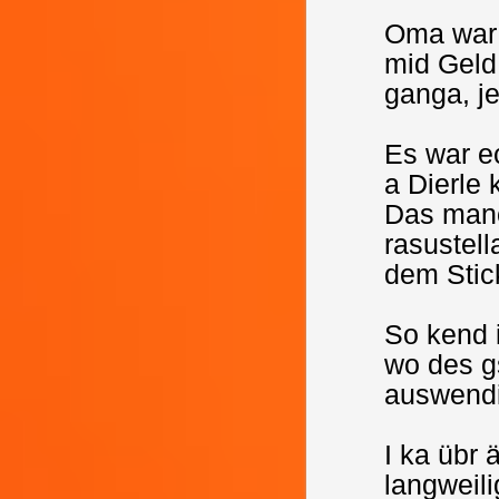
Oma war 
mid Geld 
ganga, je
Es war e
a Dierle 
Das manc
rasustel
dem Stick
So kend i
wo des g
auswendi
I ka übr 
langweili