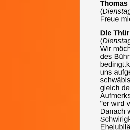
Thomas 
(
Dienstag
Freue mi
Die Thür
(
Diensta
Wir möch
des Bühn
bedingt,
uns aufge
schwäbis
gleich 
Aufmerks
"er wird
Danach w
Schwirigk
Ehejubil