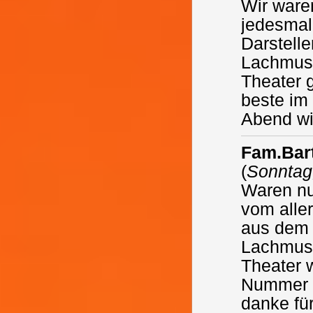
Wir ware
jedesmal 
Darstell
Lachmuske
Theater 
beste im
Abend w
Fam.Bar
(
Sonntag,
Waren nu
vom aller
aus dem 
Lachmusk
Theater 
Nummer 1
danke fü