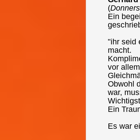
(
Donners
Ein bege
geschrie
"ihr seid
macht.
Komplime
vor allem
Gleichmäß
Obwohl di
war, muss
Wichtigst
Ein Trau
Es war ei