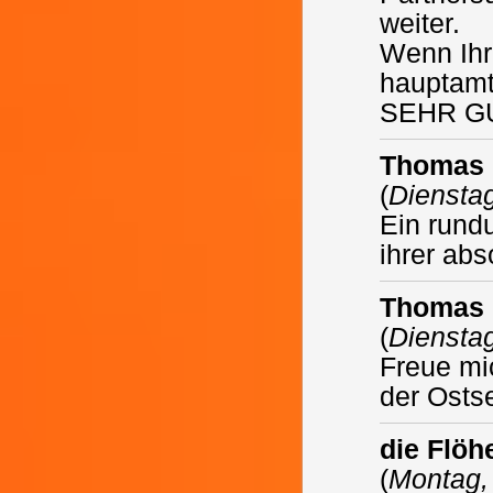
weiter.
Wenn Ihr
hauptamt
SEHR G
Thomas 
(
Diensta
Ein rundu
ihrer ab
Thomas 
(
Diensta
Freue mi
der Osts
die Flöh
(
Montag, 