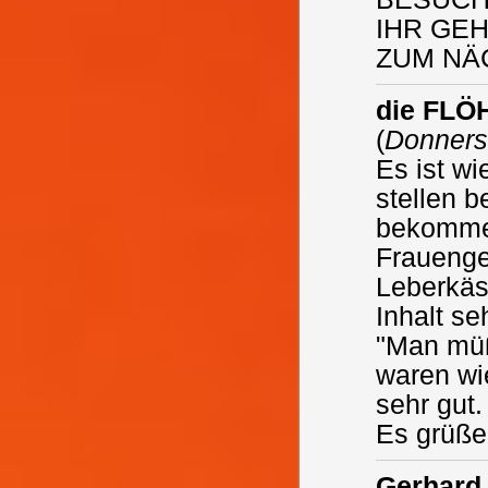
IHR GEH
ZUM NÄ
die FLÖ
(
Donners
Es ist wi
stellen 
bekommen
Frauenge
Leberkäs
Inhalt se
"Man müß
waren wi
sehr gut.
Es grüß
Gerhard