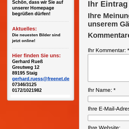
Ihr Eintra
Schön, dass wir Sie auf
unserer Homepage
begrüßen dürfen!
Ihre Meinung
unserem Gäs
Aktuelles:
Kommentar
Die neuesten Bilder sind
jetzt online!
Ihr Kommentar: 
Hier finden Sie uns:
Gerhard Rueß
Greutweg 12
89195 Staig
gerhard.ruess@freenet.de
07346/3125
Ihr Name: *
0172/1021982
Ihre E-Mail-Adre
Ihre Website: