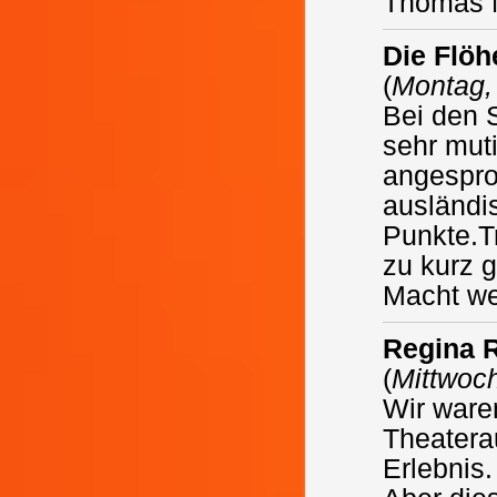
Thomas 
Die Flöh
(
Montag,
Bei den 
sehr muti
angespro
ausländi
Punkte.T
zu kurz
Macht wei
Regina 
(
Mittwoc
Wir ware
Theatera
Erlebnis.