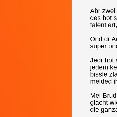
Abr zwei
des hot 
talentiert
Ond dr Ad
super ond
Jedr hot 
jedem ken
bissle z
melded i
Mei Brudr
glacht w
die ganza