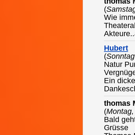
thomas 
(
Samstag
Wie imme
Theatera
Akteure..
Hubert
(
Sonntag
Natur Pu
Vergnüg
Ein dicke
Dankesch
thomas 
(
Montag,
Bald geht
Grüsse