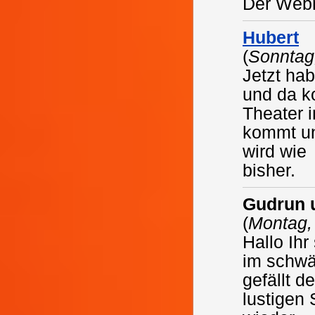
Der Web
Hubert
(
Sonntag
Jetzt ha
und da k
Theater 
kommt un
wird wie
bisher.
Gudrun 
(
Montag,
Hallo Ih
im schwä
gefällt d
lustigen