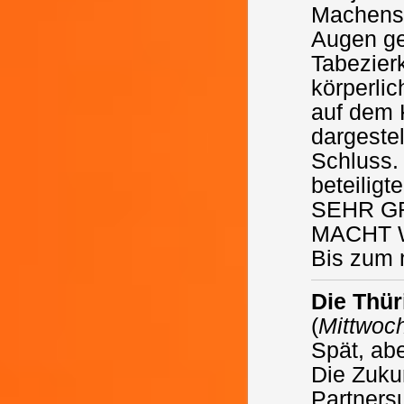
Machensc
Augen ge
Tabezier
körperlic
auf dem 
dargeste
Schluss.
beteiligt
SEHR G
MACHT W
Bis zum 
Die Thür
(
Mittwoch
Spät, abe
Die Zuku
Partnersu