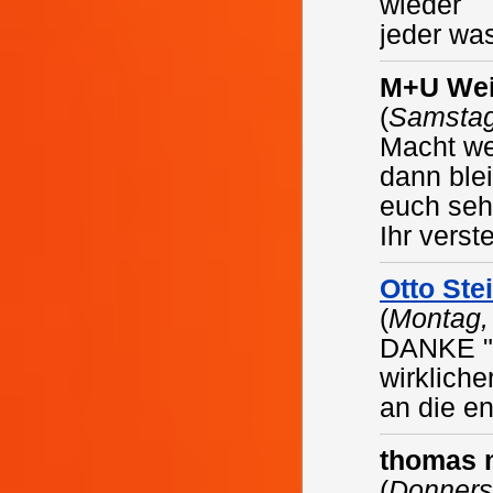
wieder
jeder wa
M+U Wei
(
Samstag
Macht we
dann ble
euch se
Ihr verst
Otto St
(
Montag,
DANKE "B
wirkliche
an die en
thomas 
(
Donners