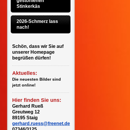
gestohlenen 
Stinkerkäs
2026-Schmerz lass 
nach!
Schön, dass wir Sie auf
unserer Homepage
begrüßen dürfen!
Aktuelles:
Die neuesten Bilder sind
jetzt online!
Hier finden Sie uns:
Gerhard Rueß
Greutweg 12
89195 Staig
gerhard.ruess@freenet.de
07346/3125