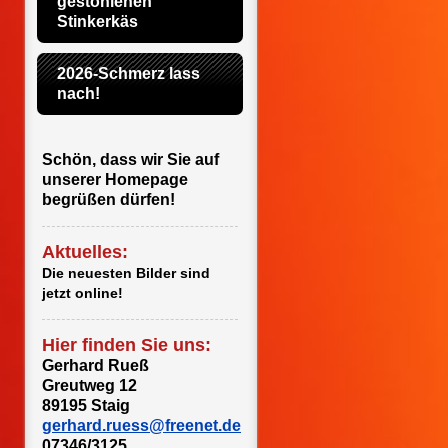
gestohlenen 
Stinkerkäs
2026-Schmerz lass 
nach!
Schön, dass wir Sie auf
unserer Homepage
begrüßen dürfen!
Aktuelles:
Die neuesten Bilder sind
jetzt online!
Hier finden Sie uns:
Gerhard Rueß
Greutweg 12
89195 Staig
gerhard.ruess@freenet.de
07346/3125